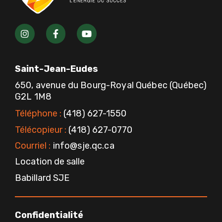
I
F
Y
n
a
o
s
c
u
t
e
t
a
b
u
Saint-Jean-Eudes
g
o
b
r
o
e
650, avenue du Bourg-Royal Québec (Québec)
a
k
G2L 1M8
m
-
f
Téléphone :
(418) 627-1550
Télécopieur :
(418) 627-0770
Courriel :
info@sje.qc.ca
Location de salle
Babillard SJE
Confidentialité