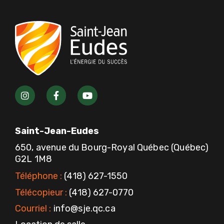
I
F
Y
n
a
o
s
c
u
t
e
t
a
b
u
Saint-Jean-Eudes
g
o
b
r
o
e
650, avenue du Bourg-Royal Québec (Québec)
a
k
G2L 1M8
m
-
f
Téléphone :
(418) 627-1550
Télécopieur :
(418) 627-0770
Courriel :
info@sje.qc.ca