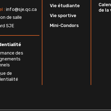
Calen
Vie étudiante
l :
info@sje.qc.ca
de la
Vie sportive
on de salle
Mini-Condors
ard SJE
dentialité
rnance des
ignements
nnels
que de
entialité