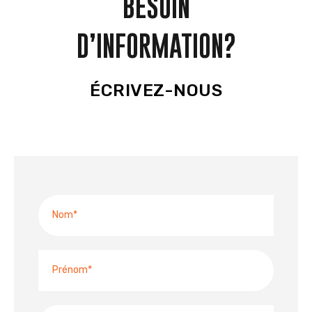
BESOIN
D’INFORMATION?
ÉCRIVEZ-NOUS
N
o
m
P
r
é
n
N