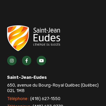
I
F
Y
n
a
o
s
c
u
t
e
t
a
b
u
Saint-Jean-Eudes
g
o
b
r
o
e
650, avenue du Bourg-Royal Québec (Québec)
a
k
G2L 1M8
m
-
f
Téléphone :
(418) 627-1550