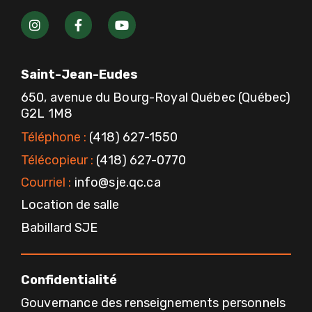
I
F
Y
n
a
o
s
c
u
t
e
t
a
b
u
Saint-Jean-Eudes
g
o
b
r
o
e
650, avenue du Bourg-Royal Québec (Québec)
a
k
G2L 1M8
m
-
f
Téléphone :
(418) 627-1550
Télécopieur :
(418) 627-0770
Courriel :
info@sje.qc.ca
Location de salle
Babillard SJE
Confidentialité
Gouvernance des renseignements personnels