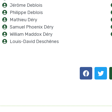
Jérôme Deblois
Philippe Deblois
Mathieu Déry
Samuel Phoenix Déry
William Maddox Déry
Louis-David Deschênes
F
T
a
w
c
i
e
t
b
t
o
e
o
r