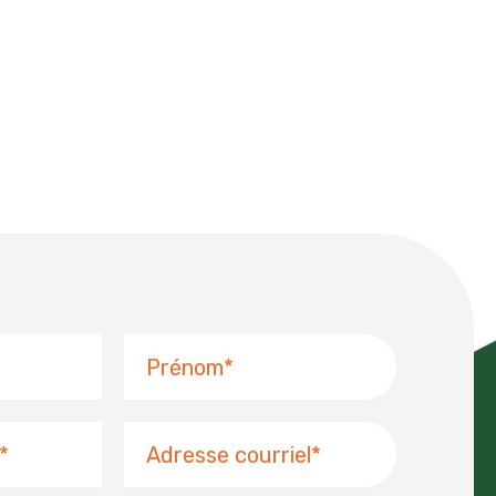
a
m
Prénom
Adresse
courriel