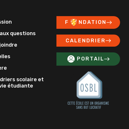
ssion
F
NDATION
 aux questions
CALENDRIER
joindre
lles
PORTAIL
ère
driers scolaire et
 vie étudiante