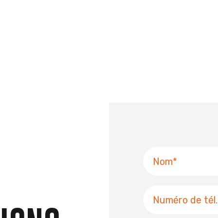
k
Nom
Numéro
de
téléphone