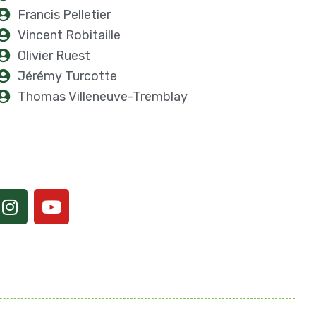
Francis Pelletier
Vincent Robitaille
Olivier Ruest
Jérémy Turcotte
Thomas Villeneuve-Tremblay
I
Y
n
o
s
u
t
t
a
u
g
b
r
e