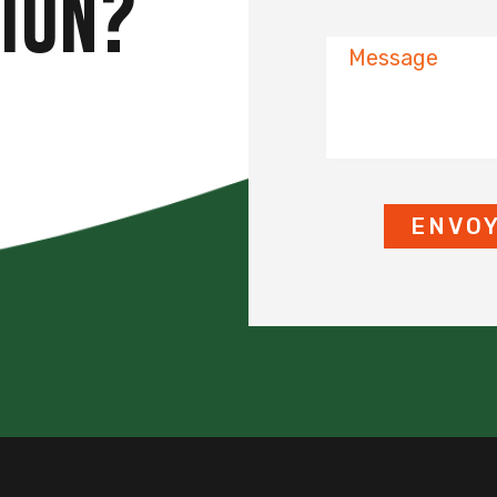
ION?
Message
ENVO