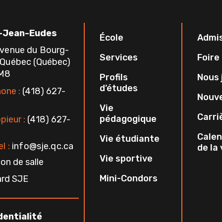
-Jean-Eudes
École
Admi
avenue du Bourg-
Services
Foire
 Québec (Québec)
1M8
Profils
Nous 
d’études
one :
(418) 627-
Nouve
Vie
Carri
pédagogique
pieur :
(418) 627-
Calen
Vie étudiante
l :
info@sje.qc.ca
de la
Vie sportive
on de salle
Mini-Condors
ard SJE
dentialité