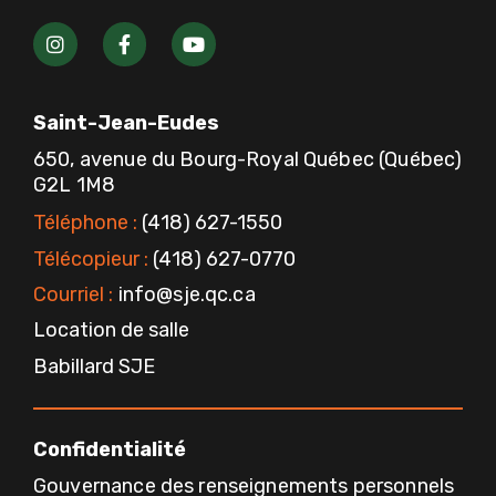
I
F
Y
n
a
o
s
c
u
t
e
t
a
b
u
Saint-Jean-Eudes
g
o
b
r
o
e
650, avenue du Bourg-Royal Québec (Québec)
a
k
G2L 1M8
m
-
f
Téléphone :
(418) 627-1550
Télécopieur :
(418) 627-0770
Courriel :
info@sje.qc.ca
Location de salle
Babillard SJE
Confidentialité
Gouvernance des renseignements personnels