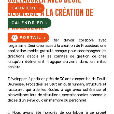
CARRIÈRE
JEUNESSE À LA CRÉATION DE
CALENDRIER
PROCÉDEUIL
PORTAIL
Saint-Jean-Eudes est fier d’avoir collaboré avec
l’organisme Deuil-Jeunesse à la création de Procédeuil, une
application mobile gratuite conçue pour accompagner les
directions d’école et les comités de gestion de crise
lorsqu’un événement tragique survient dans un milieu
scolaire.
Développée à partir de près de 30 ans d’expertise de Deuil-
Jeunesse, Procédeuil se veut un outil humain, structuré et
rassurant qui aide les écoles à agir avec cohérence et
bienveillance lors de situations exceptionnelles comme le
décès d’un élève ou d’un membre du personnel.
« Nous avons été honorés de contribuer à ce projet