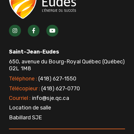
I
F
Y
n
a
o
s
c
u
t
e
t
a
b
u
Saint-Jean-Eudes
g
o
b
r
o
e
650, avenue du Bourg-Royal Québec (Québec)
a
k
G2L 1M8
m
-
f
Téléphone :
(418) 627-1550
Télécopieur :
(418) 627-0770
Courriel :
info@sje.qc.ca
Location de salle
Babillard SJE