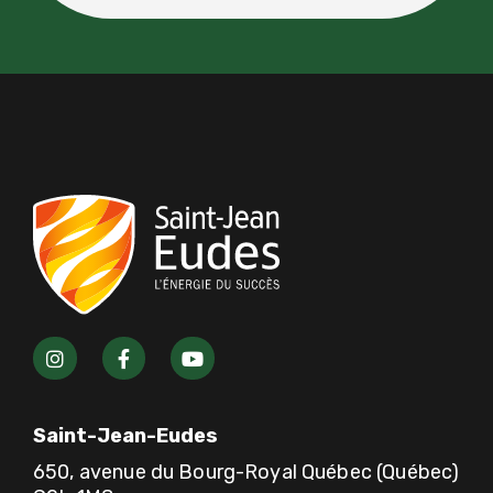
I
F
Y
n
a
o
s
c
u
t
e
t
a
b
u
Saint-Jean-Eudes
g
o
b
r
o
e
650, avenue du Bourg-Royal Québec (Québec)
a
k