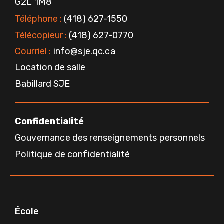
G2L 1M8
m
-
f
Téléphone :
(418) 627-1550
Télécopieur :
(418) 627-0770
Courriel :
info@sje.qc.ca
Location de salle
Babillard SJE
Confidentialité
Gouvernance des renseignements personnels
Politique de confidentialité
École